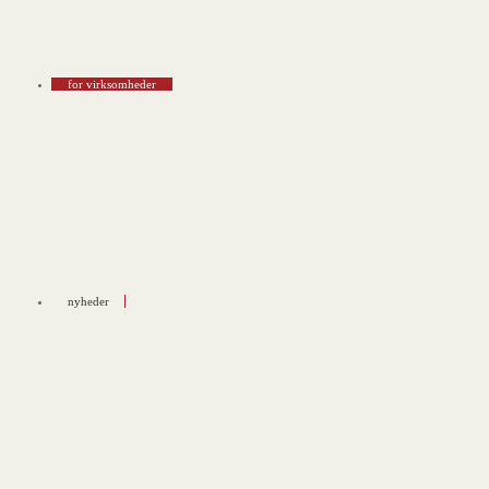
for virksomheder
nyheder