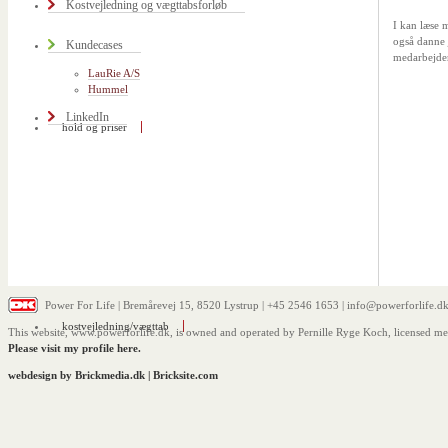
Kostvejledning og vægttabsforløb
I kan læse
også danne 
Kundecases
medarbejde
LauRie A/S
Hummel
LinkedIn
hold og priser
Power For Life | Bremårevej 15, 8520 Lystrup | +45 2546 1653 | info@powerforlife.dk
kostvejledning/vægttab
This website, www.powerforlife.dk, is owned and operated by Pernille Ryge Koch, licensed m
Please visit my profile here.
webdesign by Brickmedia.dk
|
Bricksite.com