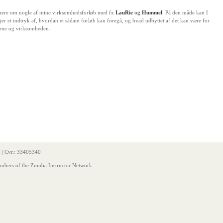
 mere om nogle af mine virksomhedsforløb med fx
LauRie
og
Hummel
. På den måde kan I
jer et indtryk af, hvordan et sådant forløb kan foregå, og hvad udbyttet af det kan være for
rne og virksomheden.
 | Cvr.: 33405340
embers of the Zumba Instructor Network.