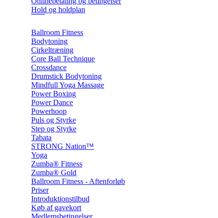
Onlinebetaling og betingelser
Hold og holdplan
Ballroom Fitness
Bodytoning
Cirkeltræning
Core Ball Technique
Crossdance
Drumstick Bodytoning
Mindfull Yoga Massage
Power Boxing
Power Dance
Powerhoop
Puls og Styrke
Step og Styrke
Tabata
STRONG Nation™
Yoga
Zumba® Fitness
Zumba® Gold
Ballroom Fitness - Aftenforløb
Priser
Introduktionstilbud
Køb af gavekort
Medlemsbetingelser