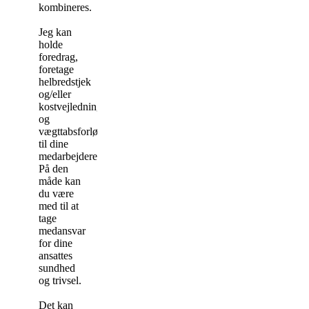
kombineres.
Jeg kan
holde
foredrag,
foretage
helbredstjek
og/eller
kostvejledning
og
vægttabsforløb
til dine
medarbejdere.
På den
måde kan
du være
med til at
tage
medansvar
for dine
ansattes
sundhed
og trivsel.
Det kan