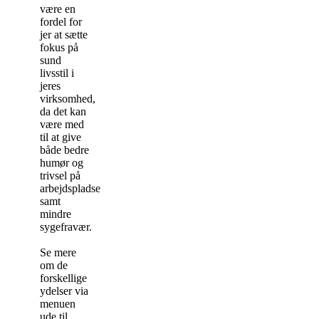
være en
fordel for
jer at sætte
fokus på
sund
livsstil i
jeres
virksomhed,
da det kan
være med
til at give
både bedre
humør og
trivsel på
arbejdspladsen
samt
mindre
sygefravær.
Se mere
om de
forskellige
ydelser via
menuen
ude til