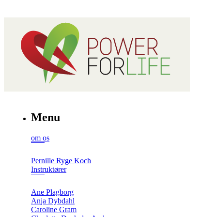
Menu
om os
Pernille Ryge Koch
Instruktører
Ane Plagborg
Anja Dybdahl
Caroline Gram