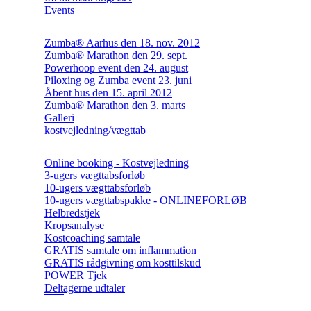
Events
Zumba® Aarhus den 18. nov. 2012
Zumba® Marathon den 29. sept.
Powerhoop event den 24. august
Piloxing og Zumba event 23. juni
Åbent hus den 15. april 2012
Zumba® Marathon den 3. marts
Galleri
kostvejledning/vægttab
Online booking - Kostvejledning
3-ugers vægttabsforløb
10-ugers vægttabsforløb
10-ugers vægttabspakke - ONLINEFORLØB
Helbredstjek
Kropsanalyse
Kostcoaching samtale
GRATIS samtale om inflammation
GRATIS rådgivning om kosttilskud
POWER Tjek
Deltagerne udtaler