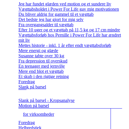
Jeg har fundet glæden ved motion og et sundere liv
Vægttabsholdet i Power For Life gav mig motivationen
Du bliver aldrig for gammel til et vægttab
Det bedste jeg har gjort for mig selv
Fra overgangsalder til vægttab
Efter 10 uger og et vægttab på 11,5 kg og 17 cm mindre
Vægttabsforløb hos Pernille i Power For Life har ændret
mit liv
Mettes historie - inkl. 1 år efter endt vægttabsforløb
Mere energi og glæde
Susanne tabte over 30 kg
Fra depression til overskud
En teenager med jernvilje
Mere end blot et vægttab
Et skub i den rigtige retning
Foredrag
Slank på barsel
Slank på barsel - Kropsanalyse
Motion på barsel
for virksomheder
Foredrag
Helbredstjek