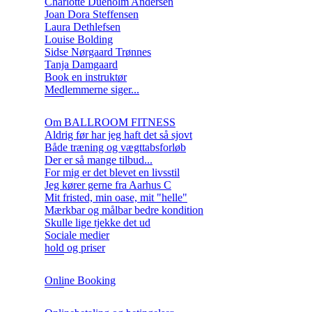
Charlotte Dueholm Andersen
Joan Dora Steffensen
Laura Dethlefsen
Louise Bolding
Sidse Nørgaard Trønnes
Tanja Damgaard
Book en instruktør
Medlemmerne siger...
Om BALLROOM FITNESS
Aldrig før har jeg haft det så sjovt
Både træning og vægttabsforløb
Der er så mange tilbud...
For mig er det blevet en livsstil
Jeg kører gerne fra Aarhus C
Mit fristed, min oase, mit "helle"
Mærkbar og målbar bedre kondition
Skulle lige tjekke det ud
Sociale medier
hold og priser
Online Booking