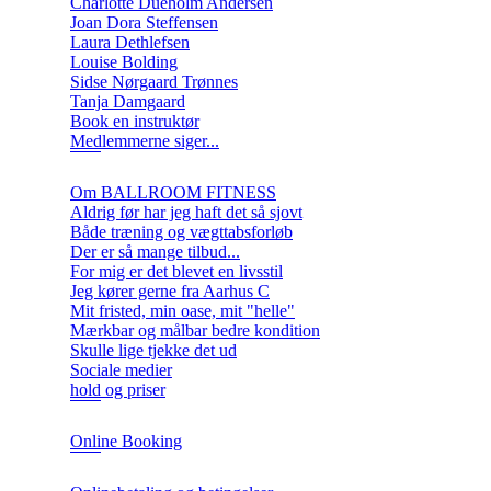
Charlotte Dueholm Andersen
Joan Dora Steffensen
Laura Dethlefsen
Louise Bolding
Sidse Nørgaard Trønnes
Tanja Damgaard
Book en instruktør
Medlemmerne siger...
Om BALLROOM FITNESS
Aldrig før har jeg haft det så sjovt
Både træning og vægttabsforløb
Der er så mange tilbud...
For mig er det blevet en livsstil
Jeg kører gerne fra Aarhus C
Mit fristed, min oase, mit "helle"
Mærkbar og målbar bedre kondition
Skulle lige tjekke det ud
Sociale medier
hold og priser
Online Booking