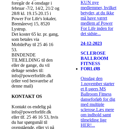
KUN nye
foregår de 4 onsdage i
medlemmer, hvilket
februar -7/2, 14/2, 21/2 og
betyder, at du ikke
28/8 kl. 19.15-20.15 i
må have været
Power For Life's lokaler,
medlem af Power
Bremårevej 15, 8520
For Life inden for
Lystrup.
det sidste...
Det koster 65 kr. pr. gang,
som betales via
24-12-2023
MobilePay til 25 46 16
53.
SCLEROSE
BINDENDE
BALLROOM
TILMELDING til den
FITNESS
eller de gange, du vil
FORLØB
deltage sendes til:
info@powerforlife.dk
Onsdag den
(eller ved besvarelse af
1.november starter
denne mail)
et 8 ugers MS
Ballroom Fitness
KONTAKT OS
danseforløb for dig
med multiple
Kontakt os endelig på
sclerose.Læs mere
info@powerforlife.dk
om indhold samt
eller tlf. 25 46 16 53, hvis
tilmelding lige
du har spørgsmål til
HER!...
ovenstående, eller vi på