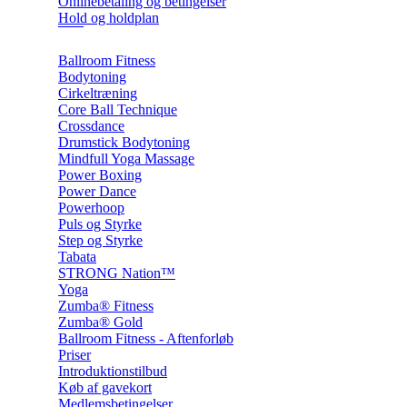
Onlinebetaling og betingelser
Hold og holdplan
Ballroom Fitness
Bodytoning
Cirkeltræning
Core Ball Technique
Crossdance
Drumstick Bodytoning
Mindfull Yoga Massage
Power Boxing
Power Dance
Powerhoop
Puls og Styrke
Step og Styrke
Tabata
STRONG Nation™
Yoga
Zumba® Fitness
Zumba® Gold
Ballroom Fitness - Aftenforløb
Priser
Introduktionstilbud
Køb af gavekort
Medlemsbetingelser