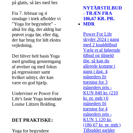
på glatis, så læs med her.
NYTÅRSTILBUD
- TRÆN FRA
Fra 7. februar og 4
186,67 KR. PR.
onsdage i træk afholder vi
MDR
"Yoga for begyndere" -
altså for dig, der aldrig har
Power For Life
prøvet yoga før, eller dig,
skyder 2024 i gang
der har brug for lidt ekstra
med 2 knaldtilbud
vejledning.
Vælg et af følgende
tilbud og tilmeld
Det bliver helt basis Yoga
dig, så kan du
med gruding gennemgang
allerede komme i
af øvelser og med fokus
gang i dag. 4
på regressioner samt
måneders fri
hvilket udstyr, der kan
træning for 3
være en god hjælp.
måneders pris -
KUN 840 kr. (210
Underviser er Power For
kr. pr. mdr.) 6
Life's faste Yoga instruktør
måneders fri
Louise Lützen Bolding.
træning for 4
måneders pris -
KUN 1.120 kr.
DET PRAKTISKE:
(186,67 kr. pr. mdr.)
Tilbuddet gælder
Yoga for begyndere