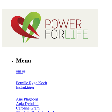
Menu
om os
Pernille Ryge Koch
Instruktører
Ane Plagborg
Anja Dybdahl
Caroline Gram