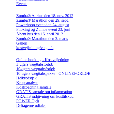
Events
Zumba® Aarhus den 18. nov. 2012
Zumba® Marathon den 29. sept.
Powerhoop event den 24. august
Piloxing og Zumba event 23. juni
Åbent hus den 15. april 2012
Zumba® Marathon den 3. marts
Galleri
kostvejledning/vægttab
Online booking - Kostvejledning
3-ugers vægttabsforløb
10-ugers vægttabsforløb
10-ugers vægttabspakke - ONLINEFORLØB
Helbredstjek
Kropsanalyse
Kostcoaching samtale
GRATIS samtale om inflammation
GRATIS rådgivning om kosttilskud
POWER Tjek
Deltagerne udtaler