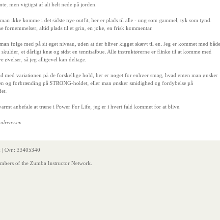
te, men vigtigst af alt helt nede på jorden.
 man ikke komme i det sidste nye outfit, her er plads til alle - ung som gammel, tyk som tynd.
e fornemmelser, altid plads til et grin, en joke, en frisk kommentar.
man følge med på sit eget niveau, uden at der bliver kigget skævt til en. Jeg er kommet med båd
 skulder, et dårligt knæ og sidst en tennisalbue. Alle instruktørerne er flinke til at komme med
ve øvelser, så jeg alligevel kan deltage.
ild med variationen på de forskellige hold, her er noget for enhver smag, hvad enten man ønsker
en og forbrænding på STRONG-holdet, eller man ønsker smidighed og fordybelse på
et.
armt anbefale at træne i Power For Life, jeg er i hvert fald kommet for at blive.
ndreassen
 | Cvr.: 33405340
embers of the Zumba Instructor Network.