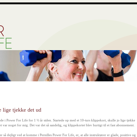
e lige tjekke det ud
ede i Power For Life for 1 ½ år siden. Startede op med et 10-turs klippekort, skulle jo lige tjekke
 var noget for mig. Det var det så sandelig, og klippekortet blev hurtigt til et fast abonnement.
er så dejligt ved at komme i Pernilles Power For Life, er, at alle instruktører er glade, positive og