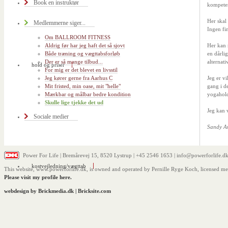
Book en instruktør
kompeten
Her skal
Medlemmerne siger...
Ingen fin
Om BALLROOM FITNESS
Aldrig før har jeg haft det så sjovt
Her kan 
Både træning og vægttabsforløb
en dårlig
Der er så mange tilbud...
alternati
hold og priser
For mig er det blevet en livsstil
Jeg kører gerne fra Aarhus C
Jeg er v
Mit fristed, min oase, mit "helle"
gang i d
Mærkbar og målbar bedre kondition
yogahold
Skulle lige tjekke det ud
Jeg kan v
Sociale medier
Sandy A
Power For Life | Bremårevej 15, 8520 Lystrup | +45 2546 1653 | info@powerforlife.dk
kostvejledning/vægttab
This website, www.powerforlife.dk, is owned and operated by Pernille Ryge Koch, licensed m
Please visit my profile here.
webdesign by Brickmedia.dk
|
Bricksite.com